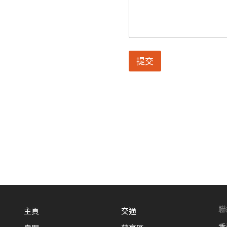
提交
聯
主頁
交通